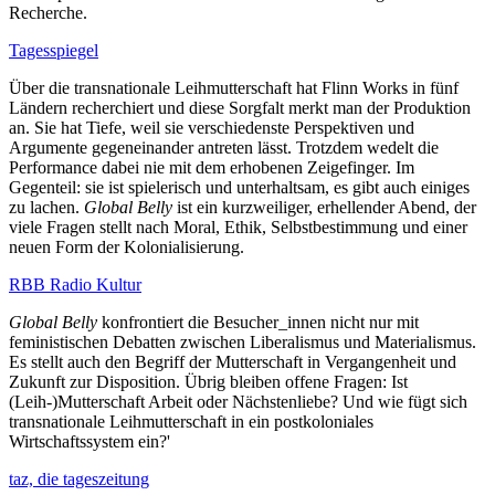
Recherche.
Tagesspiegel
Über die transnationale Leihmutterschaft hat Flinn Works in fünf
Ländern recherchiert und diese Sorgfalt merkt man der Produktion
an. Sie hat Tiefe, weil sie verschiedenste Perspektiven und
Argumente gegeneinander antreten lässt. Trotzdem wedelt die
Performance dabei nie mit dem erhobenen Zeigefinger. Im
Gegenteil: sie ist spielerisch und unterhaltsam, es gibt auch einiges
zu lachen.
Global Belly
ist ein kurzweiliger, erhellender Abend, der
viele Fragen stellt nach Moral, Ethik, Selbstbestimmung und einer
neuen Form der Kolonialisierung.
RBB Radio Kultur
Global Belly
konfrontiert die Besucher_innen nicht nur mit
feministischen Debatten zwischen Liberalismus und Materialismus.
Es stellt auch den Begriff der Mutterschaft in Vergangenheit und
Zukunft zur Disposition. Übrig bleiben offene Fragen: Ist
(Leih-)Mutterschaft Arbeit oder Nächstenliebe? Und wie fügt sich
transnationale Leihmutterschaft in ein postkoloniales
Wirtschaftssystem ein?'
taz, die tageszeitung