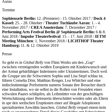
Aarau
Termine
Sophiensæle Berlin:
12. (Premiere) - 15. Oktober 2017 /
Dock 4
Kassel:
25. - 28. Oktober /
Theater Tuchlaube Aarau
: 1. - 4.
November 2017 /
CREA Amsterdam
: 7. Dezember 2017 /
Performing Arts Festival Berlin @ Sophiensæle Berlin:
6 & 8.
Juni 2018 /
Impulse Theaterfestival
: 15. - 17. Juni 2018 /
IETM
Meeting München
: 1. November 2018 /
LICHTHOF Theater
Hamburg:
11. & 12. Oktober 2019
Presse
So geht es in
Global Belly
von Flinn Works um den „Gap“
zwischen vermögenden weißen Europäern mit Kinderwunsch und
der Armut gebärfähiger Inderinnen oder Ukrainerinnen. Doch weil
die Gruppe um die Schwestern Sophia und Lisa Stepf schlau ist,
führen Cornelia Dörr, Matthias Renger, Lea Whitcher und eine
indischstämmige Performerin namens Sonata ihre Besucher durch
eine Installation, wo sie selbst in die Rollen von Freunden eines
schwulen Paares schlüpfen, als Leihmütter von der geschäftigen
Wertschätzung einer Betreuerin überschüttet werden oder als Eltern
in spe den seelischen Eruptionen einer auf illegale Adoptionen
spezialisierten Anwältin lauschen.
Global Belly
erspart einem kein
noch so unangenehmes Detail dieses Geschäftes mit Sehnsüchten