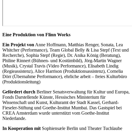
Eine Produktion von Flinn Works
Ein Projekt von
Anne Hoffmann, Matthias Renger, Sonata, Lea
Whitcher (Performance), Team Global Belly & Lisa Stepf (Text und
Recherche), Sophia Stepf (Regie), Dr. Anika König (Beratung),
Philine Rinnert (Bühnen- und Kostümbild), Jörg-Martin Wagner
(Musik), Crystal Travis (Video Performance), Elisabeth Lindig
(Regieassistenz), Alice Harrison (Produktionsassistenz), Cornelia
Dörr (Übernahme Performance), ehrliche arbeit – freies Kulturbüro
(Produktionsleitung)
Gefördert durch
Berliner Senatsverwaltung für Kultur und Europa,
Fonds Darstellende Künste, Hessisches Ministerium für
Wissenschaft und Kunst, Kulturamt der Stadt Kassel, Gerhard-
Fieseler-Stiftung und Goethe-Institut Mumbai. Das Gastspiel bei
CREA Amsterdam wurde unterstützt vom Goethe-Institut
Niederlande.
In Kooperation mit
Sophiensæle Berlin und Theater Tuchlaube