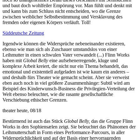
und baut doch wohlfeiler Empörung vor. Man fühlt und denkt mit
und kann bis zum Schluss nicht entscheiden, wo die Grenze
zwischen weiblicher Selbstbestimmung und Versklavung des
fremden oder eigenen Körpers verläuft. Toll!
Süddeutsche Zeitung
Irgendwie können die Widersprüche nebeneinander existieren,
ebenso wie man sich als Zuschauer umstandslos von einer
Leihmutter in einen schwulen Vater verwandelt (...) Flinn Works
haben mit
Global Belly
eine aufsehenerregende, kluge und
komplexe Arbeit kreiert, die nicht nur ein Thema behandelt, das
emotional und existentiell aufgeladen ist wie kaum ein anderes –
und deshalb fürs Theater wie gemacht scheint. Aber sie verweist
eben auch noch in viel größere Zusammenhänge: Subtil wird am
Beispiel des Kinderwunsch-Business die Privilegien-Verteilung der
Welt ebenso beleuchtet, wie die rasante gesellschaftliche
Verschiebung ethischer Grenzen.
theater heute, 08/18
Bestürmend ist auch das Stück
Global Belly,
das die Gruppe Flinn
Works in den Sophiensælen zeigt. Sie beleuchtet das Phänomen der
Leihmutterschaft in Form eines Performance-Parcours, in aller
Widersprüchlichkeit und auf der Basis einer hervorragenden