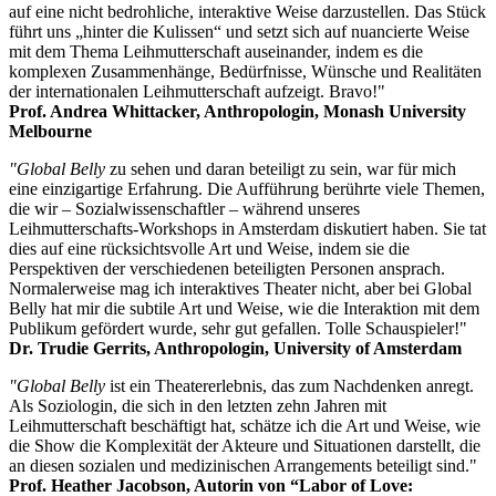
auf eine nicht bedrohliche, interaktive Weise darzustellen. Das Stück
führt uns „hinter die Kulissen“ und setzt sich auf nuancierte Weise
mit dem Thema Leihmutterschaft auseinander, indem es die
komplexen Zusammenhänge, Bedürfnisse, Wünsche und Realitäten
der internationalen Leihmutterschaft aufzeigt. Bravo!"
Prof. Andrea Whittacker, Anthropologin, Monash University
Melbourne
"Global Belly
zu sehen und daran beteiligt zu sein, war für mich
eine einzigartige Erfahrung. Die Aufführung berührte viele Themen,
die wir – Sozialwissenschaftler – während unseres
Leihmutterschafts-Workshops in Amsterdam diskutiert haben. Sie tat
dies auf eine rücksichtsvolle Art und Weise, indem sie die
Perspektiven der verschiedenen beteiligten Personen ansprach.
Normalerweise mag ich interaktives Theater nicht, aber bei Global
Belly hat mir die subtile Art und Weise, wie die Interaktion mit dem
Publikum gefördert wurde, sehr gut gefallen. Tolle Schauspieler!"
Dr. Trudie Gerrits, Anthropologin, University of Amsterdam
"Global Belly
ist ein Theatererlebnis, das zum Nachdenken anregt.
Als Soziologin, die sich in den letzten zehn Jahren mit
Leihmutterschaft beschäftigt hat, schätze ich die Art und Weise, wie
die Show die Komplexität der Akteure und Situationen darstellt, die
an diesen sozialen und medizinischen Arrangements beteiligt sind."
Prof. Heather Jacobson, Autorin von “Labor of Love: